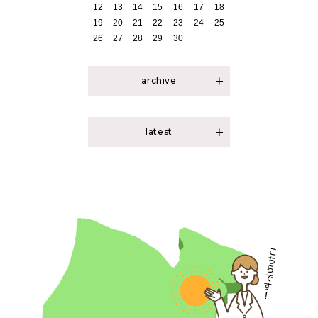
12
13
14
15
16
17
18
19
20
21
22
23
24
25
26
27
28
29
30
archive
2026年04月（1）
2026年03月（1）
latest
2026年02月（1）
あやこと語ろう！
2026年01月（2）
（2026年04月）
2025年11月（1）
赤ちゃんの不思議
2025年09月（1）
（2026年03月）
2025年08月（1）
好奇心からの発達
（2026年02月）
2025年05月（2）
子育て卒業
2025年02月（1）
（2026年01月）
2025年01月（1）
令和8年 明けましておめでとうござ
2024年11月（1）
います。
（2026年01月）
2024年10月（1）